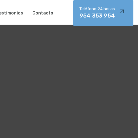
Teléfono 24 horas
estimonios
Contacto
954 353 954