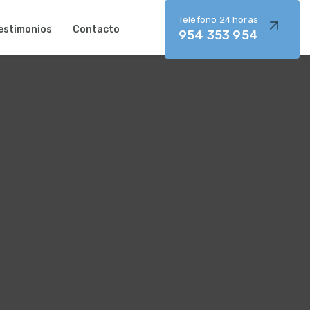
Teléfono 24 horas
estimonios
Contacto
954 353 954