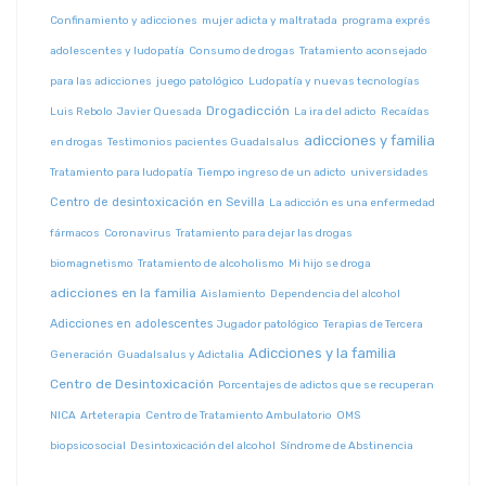
Confinamiento y adicciones
mujer adicta y maltratada
programa exprés
adolescentes y ludopatía
Consumo de drogas
Tratamiento aconsejado
para las adicciones
juego patológico
Ludopatía y nuevas tecnologías
Drogadicción
Luis Rebolo
Javier Quesada
La ira del adicto
Recaídas
adicciones y familia
en drogas
Testimonios pacientes Guadalsalus
Tratamiento para ludopatía
Tiempo ingreso de un adicto
universidades
Centro de desintoxicación en Sevilla
La adicción es una enfermedad
fármacos
Coronavirus
Tratamiento para dejar las drogas
biomagnetismo
Tratamiento de alcoholismo
Mi hijo se droga
adicciones en la familia
Aislamiento
Dependencia del alcohol
Adicciones en adolescentes
Jugador patológico
Terapias de Tercera
Adicciones y la familia
Generación
Guadalsalus y Adictalia
Centro de Desintoxicación
Porcentajes de adictos que se recuperan
NICA
Arteterapia
Centro de Tratamiento Ambulatorio
OMS
biopsicosocial
Desintoxicación del alcohol
Síndrome de Abstinencia