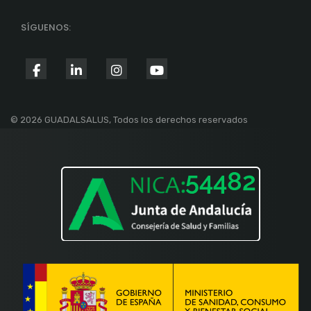
SÍGUENOS:
fab
fab
fab
fab
fa-
fa-
fa-
fa-
facebook-
linkedin-
instagram
youtube
© 2026 GUADALSALUS, Todos los derechos reservados
f
in