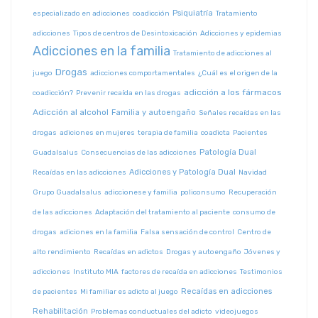
Psiquiatría
especializado en adicciones
coadicción
Tratamiento
adicciones
Tipos de centros de Desintoxicación
Adicciones y epidemias
Adicciones en la familia
Tratamiento de adicciones al
Drogas
juego
adicciones comportamentales
¿Cuál es el origen de la
adicción a los fármacos
coadicción?
Prevenir recaída en las drogas
Adicción al alcohol
Familia y autoengaño
Señales recaídas en las
drogas
adiciones en mujeres
terapia de familia
coadicta
Pacientes
Patología Dual
Guadalsalus
Consecuencias de las adicciones
Adicciones y Patología Dual
Recaídas en las adicciones
Navidad
Grupo Guadalsalus
adiccionese y familia
policonsumo
Recuperación
de las adicciones
Adaptación del tratamiento al paciente
consumo de
drogas
adiciones en la familia
Falsa sensación de control
Centro de
alto rendimiento
Recaídas en adictos
Drogas y autoengaño
Jóvenes y
adicciones
Instituto MIA
factores de recaída en adicciones
Testimonios
Recaídas en adicciones
de pacientes
Mi familiar es adicto al juego
Rehabilitación
Problemas conductuales del adicto
videojuegos