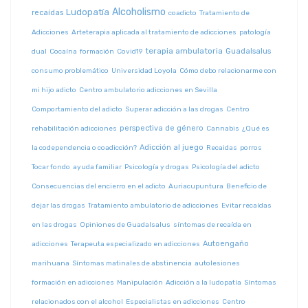
Alcoholismo
Ludopatía
recaídas
coadicto
Tratamiento de
Adicciones
Arteterapia aplicada al tratamiento de adicciones
patología
terapia ambulatoria
Guadalsalus
dual
Cocaína
formación
Covid19
consumo problemático
Universidad Loyola
Cómo debo relacionarme con
mi hijo adicto
Centro ambulatorio adicciones en Sevilla
Comportamiento del adicto
Superar adicción a las drogas
Centro
perspectiva de género
rehabilitación adicciones
Cannabis
¿Qué es
Adicción al juego
la codependencia o coadicción?
Recaidas
porros
Tocar fondo
ayuda familiar
Psicología y drogas
Psicología del adicto
Consecuencias del encierro en el adicto
Auriacupuntura
Beneficio de
dejar las drogas
Tratamiento ambulatorio de adicciones
Evitar recaídas
en las drogas
Opiniones de Guadalsalus
síntomas de recaída en
Autoengaño
adicciones
Terapeuta especializado en adicciones
marihuana
Síntomas matinales de abstinencia
autolesiones
formación en adicciones
Manipulación
Adicción a la ludopatía
Síntomas
relacionados con el alcohol
Especialistas en adicciones
Centro