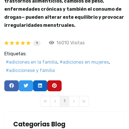
trastornos alimenticios, cambios de peso,
enfermedades crónicas y también el consumo de
drogas— pueden alterar este equilibrio y provocar
irregularidades menstruales.
16010 Visitas
1
Etiquetas:
adiciones en la familia
adiciones en mujeres
adiccionese y familia
1
First Page
Previous Page
Next Page
Last Page
Categorías Blog