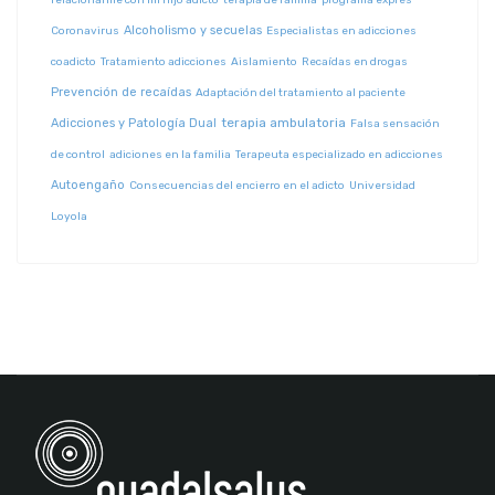
relacionarme con mi hijo adicto
terapia de familia
programa exprés
Alcoholismo y secuelas
Coronavirus
Especialistas en adicciones
coadicto
Tratamiento adicciones
Aislamiento
Recaídas en drogas
Prevención de recaídas
Adaptación del tratamiento al paciente
terapia ambulatoria
Adicciones y Patología Dual
Falsa sensación
de control
adiciones en la familia
Terapeuta especializado en adicciones
Autoengaño
Consecuencias del encierro en el adicto
Universidad
Loyola