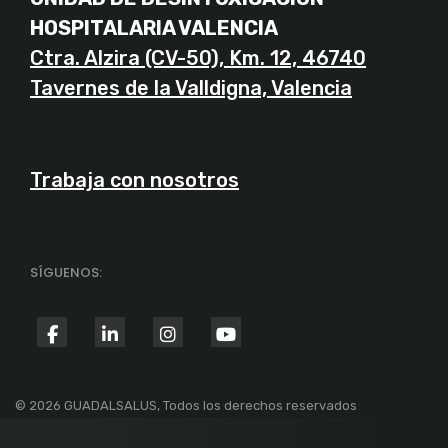
HOSPITALARIA VALENCIA
Ctra. Alzira (CV-50), Km. 12, 46740
Tavernes de la Valldigna, Valencia
Trabaja con nosotros
SÍGUENOS:
fab
fab
fab
fab
fa-
fa-
fa-
fa-
facebook-
linkedin-
instagram
youtube
© 2026 GUADALSALUS, Todos los derechos reservados
f
in