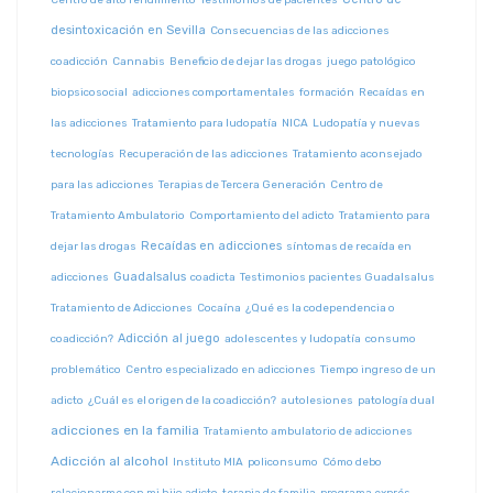
Centro de alto rendimiento
Testimonios de pacientes
desintoxicación en Sevilla
Consecuencias de las adicciones
coadicción
Cannabis
Beneficio de dejar las drogas
juego patológico
biopsicosocial
adicciones comportamentales
formación
Recaídas en
las adicciones
Tratamiento para ludopatía
NICA
Ludopatía y nuevas
tecnologías
Recuperación de las adicciones
Tratamiento aconsejado
para las adicciones
Terapias de Tercera Generación
Centro de
Tratamiento Ambulatorio
Comportamiento del adicto
Tratamiento para
Recaídas en adicciones
dejar las drogas
síntomas de recaída en
Guadalsalus
adicciones
coadicta
Testimonios pacientes Guadalsalus
Tratamiento de Adicciones
Cocaína
¿Qué es la codependencia o
Adicción al juego
coadicción?
adolescentes y ludopatía
consumo
problemático
Centro especializado en adicciones
Tiempo ingreso de un
adicto
¿Cuál es el origen de la coadicción?
autolesiones
patología dual
adicciones en la familia
Tratamiento ambulatorio de adicciones
Adicción al alcohol
Instituto MIA
policonsumo
Cómo debo