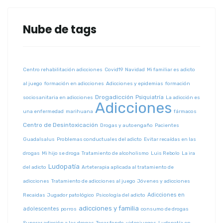
Nube de tags
Centro rehabilitación adicciones
Covid19
Navidad
Mi familiar es adicto
al juego
formación en adicciones
Adicciones y epidemias
formación
Drogadicción
Psiquiatría
sociosanitaria en adicciones
La adicción es
Adicciones
una enfermedad
marihuana
fármacos
Centro de Desintoxicación
Drogas y autoengaño
Pacientes
Guadalsalus
Problemas conductuales del adicto
Evitar recaídas en las
drogas
Mi hijo se droga
Tratamiento de alcoholismo
Luis Rebolo
La ira
Ludopatía
del adicto
Arteterapia aplicada al tratamiento de
adicciones
Tratamiento de adicciones al juego
Jóvenes y adicciones
Adicciones en
Recaidas
Jugador patológico
Psicología del adicto
adicciones y familia
adolescentes
porros
consumo de drogas