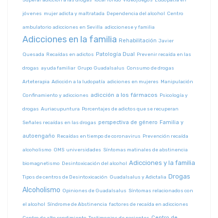
Superar adicción a las drogas
Tocar fondo
videojuegos
Ludopatía en
jóvenes
mujer adicta y maltratada
Dependencia del alcohol
Centro
ambulatorio adicciones en Sevilla
adiccionese y familia
Adicciones en la familia
Rehabilitación
Javier
Patología Dual
Quesada
Recaídas en adictos
Prevenir recaída en las
drogas
ayuda familiar
Grupo Guadalsalus
Consumo de drogas
Arteterapia
Adicción a la ludopatía
adiciones en mujeres
Manipulación
adicción a los fármacos
Confinamiento y adicciones
Psicología y
drogas
Auriacupuntura
Porcentajes de adictos que se recuperan
perspectiva de género
Familia y
Señales recaídas en las drogas
autoengaño
Recaídas en tiempo de coronavirus
Prevención recaída
alcoholismo
OMS
universidades
Síntomas matinales de abstinencia
Adicciones y la familia
biomagnetismo
Desintoxicación del alcohol
Drogas
Tipos de centros de Desintoxicación
Guadalsalus y Adictalia
Alcoholismo
Opiniones de Guadalsalus
Síntomas relacionados con
el alcohol
Síndrome de Abstinencia
factores de recaída en adicciones
Centro de