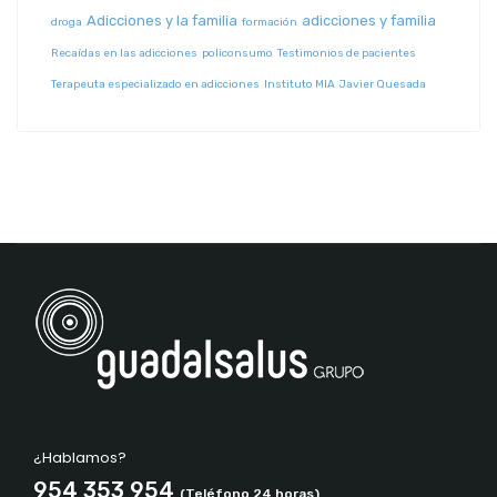
Adicciones y la familia
adicciones y familia
droga
formación
Recaídas en las adicciones
policonsumo
Testimonios de pacientes
Terapeuta especializado en adicciones
Instituto MIA
Javier Quesada
¿Hablamos?
954 353 954
(Teléfono 24 horas)