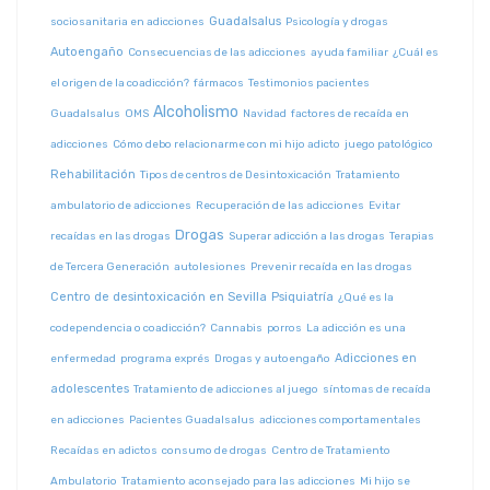
Guadalsalus
sociosanitaria en adicciones
Psicología y drogas
Autoengaño
Consecuencias de las adicciones
ayuda familiar
¿Cuál es
el origen de la coadicción?
fármacos
Testimonios pacientes
Alcoholismo
Guadalsalus
OMS
Navidad
factores de recaída en
adicciones
Cómo debo relacionarme con mi hijo adicto
juego patológico
Rehabilitación
Tipos de centros de Desintoxicación
Tratamiento
ambulatorio de adicciones
Recuperación de las adicciones
Evitar
Drogas
recaídas en las drogas
Superar adicción a las drogas
Terapias
de Tercera Generación
autolesiones
Prevenir recaída en las drogas
Centro de desintoxicación en Sevilla
Psiquiatría
¿Qué es la
codependencia o coadicción?
Cannabis
porros
La adicción es una
Adicciones en
enfermedad
programa exprés
Drogas y autoengaño
adolescentes
Tratamiento de adicciones al juego
síntomas de recaída
en adicciones
Pacientes Guadalsalus
adicciones comportamentales
Recaídas en adictos
consumo de drogas
Centro de Tratamiento
Ambulatorio
Tratamiento aconsejado para las adicciones
Mi hijo se