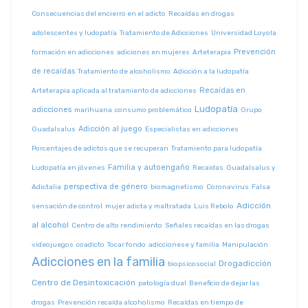
Consecuencias del encierro en el adicto
Recaídas en drogas
adolescentes y ludopatía
Tratamiento de Adicciones
Universidad Loyola
Prevención
formación en adicciones
adiciones en mujeres
Arteterapia
de recaídas
Tratamiento de alcoholismo
Adicción a la ludopatía
Recaídas en
Arteterapia aplicada al tratamiento de adicciones
Ludopatía
adicciones
marihuana
consumo problemático
Grupo
Adicción al juego
Guadalsalus
Especialistas en adicciones
Porcentajes de adictos que se recuperan
Tratamiento para ludopatía
Familia y autoengaño
Ludopatía en jóvenes
Recaidas
Guadalsalus y
perspectiva de género
Adictalia
biomagnetismo
Coronavirus
Falsa
Adicción
sensación de control
mujer adicta y maltratada
Luis Rebolo
al alcohol
Centro de alto rendimiento
Señales recaídas en las drogas
videojuegos
coadicto
Tocar fondo
adiccionese y familia
Manipulación
Adicciones en la familia
Drogadicción
biopsicosocial
Centro de Desintoxicación
patología dual
Beneficio de dejar las
drogas
Prevención recaída alcoholismo
Recaídas en tiempo de