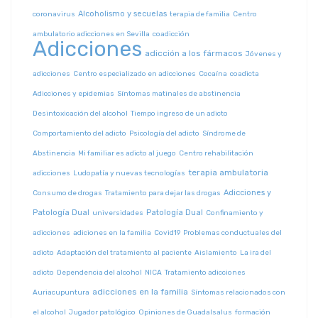
Alcoholismo y secuelas
coronavirus
terapia de familia
Centro
ambulatorio adicciones en Sevilla
coadicción
Adicciones
adicción a los fármacos
Jóvenes y
adicciones
Centro especializado en adicciones
Cocaína
coadicta
Adicciones y epidemias
Síntomas matinales de abstinencia
Desintoxicación del alcohol
Tiempo ingreso de un adicto
Comportamiento del adicto
Psicología del adicto
Síndrome de
Abstinencia
Mi familiar es adicto al juego
Centro rehabilitación
terapia ambulatoria
adicciones
Ludopatía y nuevas tecnologías
Adicciones y
Consumo de drogas
Tratamiento para dejar las drogas
Patología Dual
Patología Dual
universidades
Confinamiento y
adicciones
adiciones en la familia
Covid19
Problemas conductuales del
adicto
Adaptación del tratamiento al paciente
Aislamiento
La ira del
adicto
Dependencia del alcohol
NICA
Tratamiento adicciones
adicciones en la familia
Auriacupuntura
Síntomas relacionados con
el alcohol
Jugador patológico
Opiniones de Guadalsalus
formación