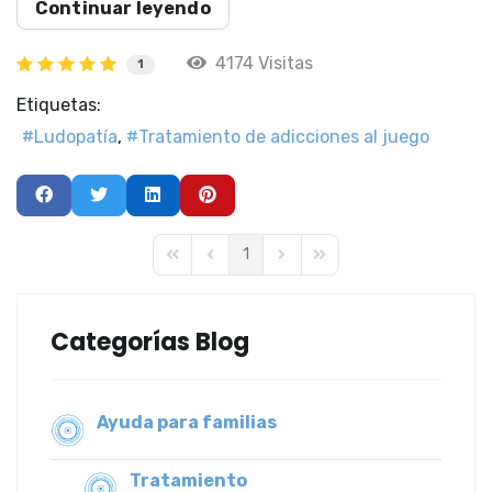
Continuar leyendo
4174 Visitas
1
Etiquetas:
Ludopatía
Tratamiento de adicciones al juego
1
First Page
Previous Page
Next Page
Last Page
Categorías Blog
Ayuda para familias
Tratamiento