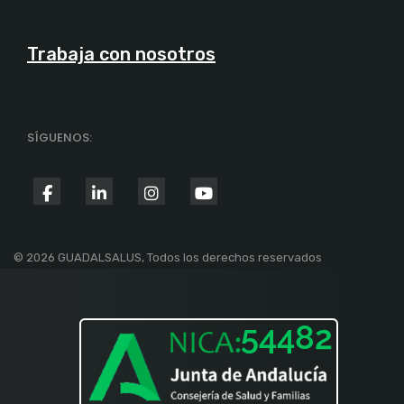
Trabaja con nosotros
SÍGUENOS:
fab
fab
fab
fab
fa-
fa-
fa-
fa-
facebook-
linkedin-
instagram
youtube
© 2026 GUADALSALUS, Todos los derechos reservados
f
in