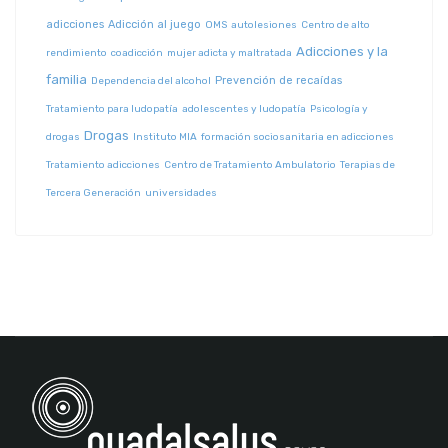
adicciones
Adicción al juego
OMS
autolesiones
Centro de alto
Adicciones y la
rendimiento
coadicción
mujer adicta y maltratada
familia
Prevención de recaídas
Dependencia del alcohol
Tratamiento para ludopatía
adolescentes y ludopatía
Psicología y
Drogas
drogas
Instituto MIA
formación sociosanitaria en adicciones
Tratamiento adicciones
Centro de Tratamiento Ambulatorio
Terapias de
Tercera Generación
universidades