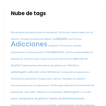
Nube de tags
Porcentajes de adictos que se recuperan
Síntomas relacionados con el
Ludopatía
alcohol
Comportamiento del adicto
marihuana
Adicciones
coadicta
Prevención recaída
Rehabilitación
alcoholismo
Auriacupuntura
Centro especializado en
Adicción al
adicciones
policonsumo
Falsa sensación de control
alcohol
Familia y
Tratamiento ambulatorio de adicciones
adicción a los fármacos
autoengaño
formación en adicciones
Testimonios pacientes Guadalsalus
porros
Recaídas en adictos
Consecuencias de las adicciones
Arteterapia aplicada al tratamiento de
Autoengaño
adicciones
Cannabis
Adicción a la ludopatía
La ira del
Centro de Desintoxicación
perspectiva de género
adicto
Consecuencias del encierro en el adicto
patología dual
Superar adicción