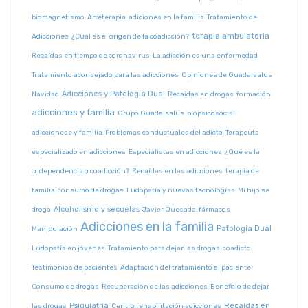
biomagnetismo
Arteterapia
adiciones en la familia
Tratamiento de
terapia ambulatoria
Adicciones
¿Cuál es el origen de la coadicción?
Recaídas en tiempo de coronavirus
La adicción es una enfermedad
Tratamiento aconsejado para las adicciones
Opiniones de Guadalsalus
Adicciones y Patología Dual
Navidad
Recaídas en drogas
formación
adicciones y familia
Grupo Guadalsalus
biopsicosocial
adiccionese y familia
Problemas conductuales del adicto
Terapeuta
especializado en adicciones
Especialistas en adicciones
¿Qué es la
codependencia o coadicción?
Recaídas en las adicciones
terapia de
familia
consumo de drogas
Ludopatía y nuevas tecnologías
Mi hijo se
Alcoholismo y secuelas
droga
Javier Quesada
fármacos
Adicciones en la familia
Patología Dual
Manipulación
Ludopatía en jóvenes
Tratamiento para dejar las drogas
coadicto
Testimonios de pacientes
Adaptación del tratamiento al paciente
Consumo de drogas
Recuperación de las adicciones
Beneficio de dejar
Psiquiatría
Recaídas en
las drogas
Centro rehabilitación adicciones