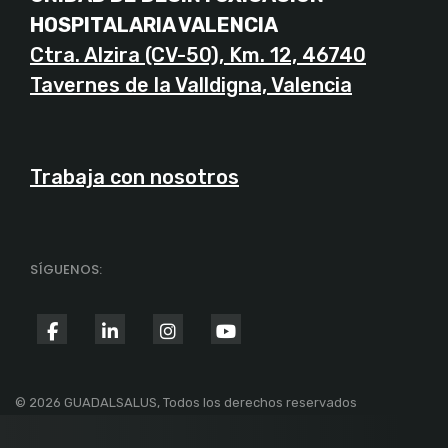
HOSPITALARIA VALENCIA
Ctra. Alzira (CV-50), Km. 12, 46740
Tavernes de la Valldigna, Valencia
Trabaja con nosotros
SÍGUENOS:
fab
fab
fab
fab
fa-
fa-
fa-
fa-
facebook-
linkedin-
instagram
youtube
© 2026 GUADALSALUS, Todos los derechos reservados
f
in