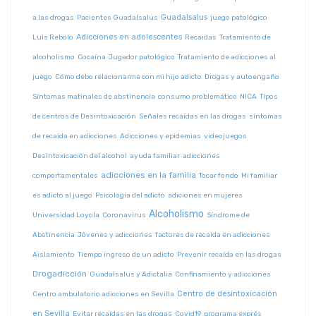
Guadalsalus
a las drogas
Pacientes Guadalsalus
juego patológico
Adicciones en adolescentes
Luis Rebolo
Recaidas
Tratamiento de
alcoholismo
Cocaína
Jugador patológico
Tratamiento de adicciones al
juego
Cómo debo relacionarme con mi hijo adicto
Drogas y autoengaño
Síntomas matinales de abstinencia
consumo problemático
NICA
Tipos
de centros de Desintoxicación
Señales recaídas en las drogas
síntomas
de recaída en adicciones
Adicciones y epidemias
videojuegos
Desintoxicación del alcohol
ayuda familiar
adicciones
adicciones en la familia
comportamentales
Tocar fondo
Mi familiar
es adicto al juego
Psicología del adicto
adiciones en mujeres
Alcoholismo
Universidad Loyola
Coronavirus
Síndrome de
Abstinencia
Jóvenes y adicciones
factores de recaída en adicciones
Aislamiento
Tiempo ingreso de un adicto
Prevenir recaída en las drogas
Drogadicción
Guadalsalus y Adictalia
Confinamiento y adicciones
Centro de desintoxicación
Centro ambulatorio adicciones en Sevilla
en Sevilla
Evitar recaídas en las drogas
Covid19
programa exprés