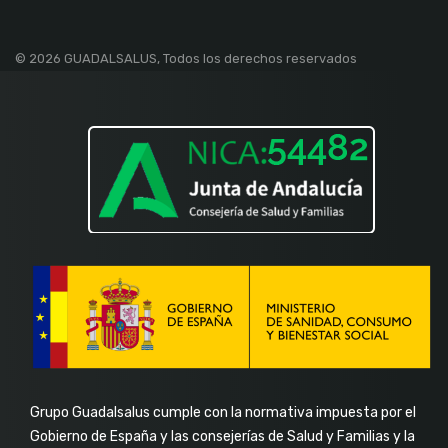
fa-
fa-
fa-
fa-
facebook-
linkedin-
instagram
youtube
© 2026 GUADALSALUS, Todos los derechos reservados
f
in
Grupo Guadalsalus cumple con la normativa impuesta por el
Gobierno de España y las consejerías de Salud y Familias y la