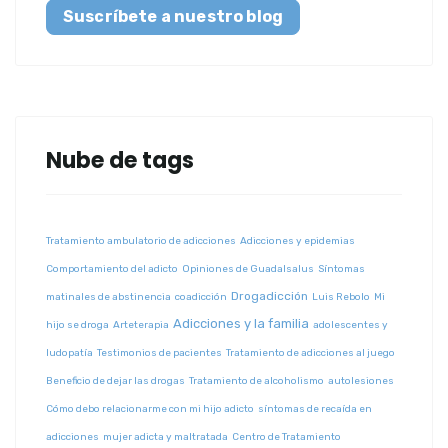
Suscríbete a nuestro blog
Nube de tags
Tratamiento ambulatorio de adicciones
Adicciones y epidemias
Comportamiento del adicto
Opiniones de Guadalsalus
Síntomas
Drogadicción
matinales de abstinencia
coadicción
Luis Rebolo
Mi
Adicciones y la familia
hijo se droga
Arteterapia
adolescentes y
ludopatía
Testimonios de pacientes
Tratamiento de adicciones al juego
Beneficio de dejar las drogas
Tratamiento de alcoholismo
autolesiones
Cómo debo relacionarme con mi hijo adicto
síntomas de recaída en
adicciones
mujer adicta y maltratada
Centro de Tratamiento