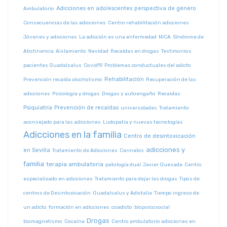
Adicciones en adolescentes
perspectiva de género
Ambulatorio
Consecuencias de las adicciones
Centro rehabilitación adicciones
Jóvenes y adicciones
La adicción es una enfermedad
NICA
Síndrome de
Abstinencia
Aislamiento
Navidad
Recaídas en drogas
Testimonios
pacientes Guadalsalus
Covid19
Problemas conductuales del adicto
Rehabilitación
Prevención recaída alcoholismo
Recuperación de las
adicciones
Psicología y drogas
Drogas y autoengaño
Recaidas
Psiquiatría
Prevención de recaídas
universidades
Tratamiento
aconsejado para las adicciones
Ludopatía y nuevas tecnologías
Adicciones en la familia
Centro de desintoxicación
adicciones y
en Sevilla
Tratamiento de Adicciones
Cannabis
familia
terapia ambulatoria
patología dual
Javier Quesada
Centro
especializado en adicciones
Tratamiento para dejar las drogas
Tipos de
centros de Desintoxicación
Guadalsalus y Adictalia
Tiempo ingreso de
un adicto
formación en adicciones
coadicto
biopsicosocial
Drogas
biomagnetismo
Cocaína
Centro ambulatorio adicciones en