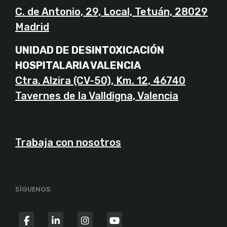
C. de Antonio, 29, Local, Tetuán, 28029
Madrid
UNIDAD DE DESINTOXICACIÓN
HOSPITALARIA VALENCIA
Ctra. Alzira (CV-50), Km. 12, 46740
Tavernes de la Valldigna, Valencia
Trabaja con nosotros
SÍGUENOS:
fab
fab
fab
fab