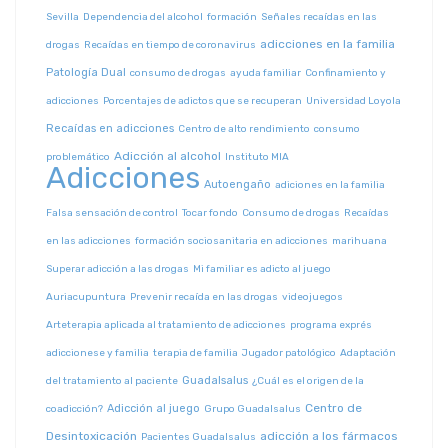
Sevilla
Dependencia del alcohol
formación
Señales recaídas en las
adicciones en la familia
drogas
Recaídas en tiempo de coronavirus
Patología Dual
consumo de drogas
ayuda familiar
Confinamiento y
adicciones
Porcentajes de adictos que se recuperan
Universidad Loyola
Recaídas en adicciones
Centro de alto rendimiento
consumo
Adicción al alcohol
problemático
Instituto MIA
Adicciones
Autoengaño
adiciones en la familia
Falsa sensación de control
Tocar fondo
Consumo de drogas
Recaídas
en las adicciones
formación sociosanitaria en adicciones
marihuana
Superar adicción a las drogas
Mi familiar es adicto al juego
Auriacupuntura
Prevenir recaída en las drogas
videojuegos
Arteterapia aplicada al tratamiento de adicciones
programa exprés
adiccionese y familia
terapia de familia
Jugador patológico
Adaptación
Guadalsalus
del tratamiento al paciente
¿Cuál es el origen de la
Centro de
Adicción al juego
coadicción?
Grupo Guadalsalus
Desintoxicación
adicción a los fármacos
Pacientes Guadalsalus