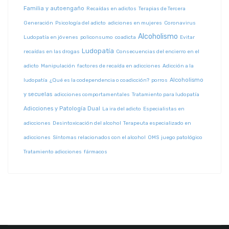
Familia y autoengaño
Recaídas en adictos
Terapias de Tercera
Generación
Psicología del adicto
adiciones en mujeres
Coronavirus
Alcoholismo
Ludopatía en jóvenes
policonsumo
coadicta
Evitar
Ludopatía
recaídas en las drogas
Consecuencias del encierro en el
adicto
Manipulación
factores de recaída en adicciones
Adicción a la
Alcoholismo
ludopatía
¿Qué es la codependencia o coadicción?
porros
y secuelas
adicciones comportamentales
Tratamiento para ludopatía
Adicciones y Patología Dual
La ira del adicto
Especialistas en
adicciones
Desintoxicación del alcohol
Terapeuta especializado en
adicciones
Síntomas relacionados con el alcohol
OMS
juego patológico
Tratamiento adicciones
fármacos