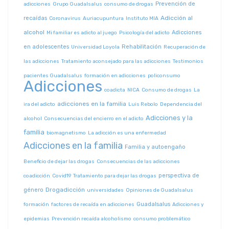
Prevención de
adicciones
Grupo Guadalsalus
consumo de drogas
Adicción al
recaídas
Coronavirus
Auriacupuntura
Instituto MIA
alcohol
Adicciones
Mi familiar es adicto al juego
Psicología del adicto
en adolescentes
Rehabilitación
Universidad Loyola
Recuperación de
las adicciones
Tratamiento aconsejado para las adicciones
Testimonios
pacientes Guadalsalus
formación en adicciones
policonsumo
Adicciones
coadicta
NICA
Consumo de drogas
La
adicciones en la familia
ira del adicto
Luis Rebolo
Dependencia del
Adicciones y la
alcohol
Consecuencias del encierro en el adicto
familia
biomagnetismo
La adicción es una enfermedad
Adicciones en la familia
Familia y autoengaño
Beneficio de dejar las drogas
Consecuencias de las adicciones
perspectiva de
coadicción
Covid19
Tratamiento para dejar las drogas
Drogadicción
género
universidades
Opiniones de Guadalsalus
Guadalsalus
formación
factores de recaída en adicciones
Adicciones y
epidemias
Prevención recaída alcoholismo
consumo problemático