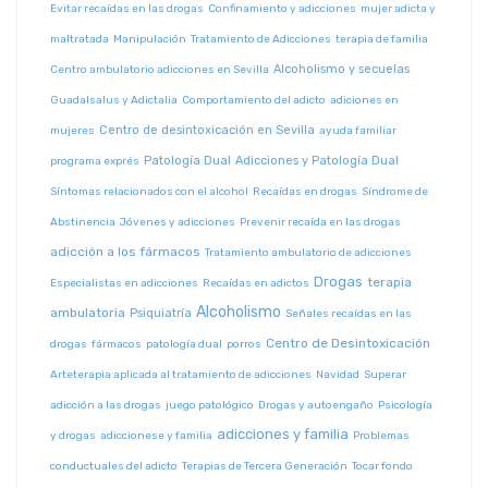
Evitar recaídas en las drogas
Confinamiento y adicciones
mujer adicta y
maltratada
Manipulación
Tratamiento de Adicciones
terapia de familia
Alcoholismo y secuelas
Centro ambulatorio adicciones en Sevilla
Guadalsalus y Adictalia
Comportamiento del adicto
adiciones en
Centro de desintoxicación en Sevilla
mujeres
ayuda familiar
Patología Dual
Adicciones y Patología Dual
programa exprés
Síntomas relacionados con el alcohol
Recaídas en drogas
Síndrome de
Abstinencia
Jóvenes y adicciones
Prevenir recaída en las drogas
adicción a los fármacos
Tratamiento ambulatorio de adicciones
Drogas
terapia
Especialistas en adicciones
Recaídas en adictos
Alcoholismo
ambulatoria
Psiquiatría
Señales recaídas en las
Centro de Desintoxicación
drogas
fármacos
patología dual
porros
Arteterapia aplicada al tratamiento de adicciones
Navidad
Superar
adicción a las drogas
juego patológico
Drogas y autoengaño
Psicología
adicciones y familia
y drogas
adiccionese y familia
Problemas
conductuales del adicto
Terapias de Tercera Generación
Tocar fondo