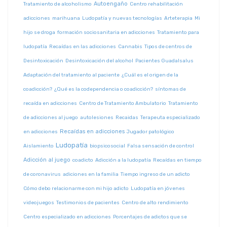
Autoengaño
Tratamiento de alcoholismo
Centro rehabilitación
adicciones
marihuana
Ludopatía y nuevas tecnologías
Arteterapia
Mi
hijo se droga
formación sociosanitaria en adicciones
Tratamiento para
ludopatía
Recaídas en las adicciones
Cannabis
Tipos de centros de
Desintoxicación
Desintoxicación del alcohol
Pacientes Guadalsalus
Adaptación del tratamiento al paciente
¿Cuál es el origen de la
coadicción?
¿Qué es la codependencia o coadicción?
síntomas de
recaída en adicciones
Centro de Tratamiento Ambulatorio
Tratamiento
de adicciones al juego
autolesiones
Recaidas
Terapeuta especializado
Recaídas en adicciones
en adicciones
Jugador patológico
Ludopatía
Aislamiento
biopsicosocial
Falsa sensación de control
Adicción al juego
coadicto
Adicción a la ludopatía
Recaídas en tiempo
de coronavirus
adiciones en la familia
Tiempo ingreso de un adicto
Cómo debo relacionarme con mi hijo adicto
Ludopatía en jóvenes
videojuegos
Testimonios de pacientes
Centro de alto rendimiento
Centro especializado en adicciones
Porcentajes de adictos que se