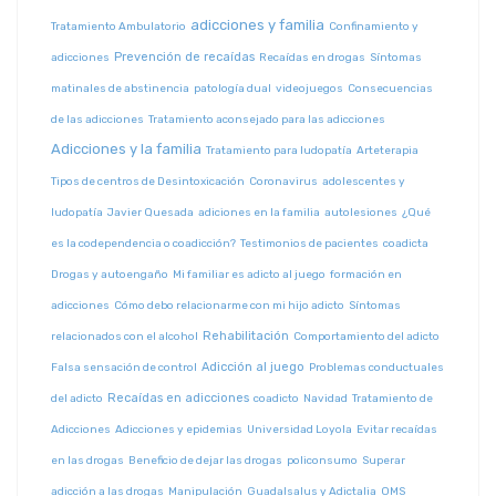
adicciones y familia
Tratamiento Ambulatorio
Confinamiento y
Prevención de recaídas
adicciones
Recaídas en drogas
Síntomas
matinales de abstinencia
patología dual
videojuegos
Consecuencias
de las adicciones
Tratamiento aconsejado para las adicciones
Adicciones y la familia
Tratamiento para ludopatía
Arteterapia
Tipos de centros de Desintoxicación
Coronavirus
adolescentes y
ludopatía
Javier Quesada
adiciones en la familia
autolesiones
¿Qué
es la codependencia o coadicción?
Testimonios de pacientes
coadicta
Drogas y autoengaño
Mi familiar es adicto al juego
formación en
adicciones
Cómo debo relacionarme con mi hijo adicto
Síntomas
Rehabilitación
relacionados con el alcohol
Comportamiento del adicto
Adicción al juego
Falsa sensación de control
Problemas conductuales
Recaídas en adicciones
del adicto
coadicto
Navidad
Tratamiento de
Adicciones
Adicciones y epidemias
Universidad Loyola
Evitar recaídas
en las drogas
Beneficio de dejar las drogas
policonsumo
Superar
adicción a las drogas
Manipulación
Guadalsalus y Adictalia
OMS