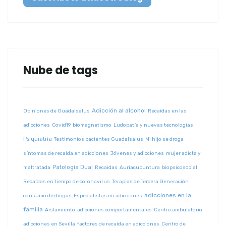
Nube de tags
Adicción al alcohol
Opiniones de Guadalsalus
Recaídas en las
adicciones
Covid19
biomagnetismo
Ludopatía y nuevas tecnologías
Psiquiatría
Testimonios pacientes Guadalsalus
Mi hijo se droga
síntomas de recaída en adicciones
Jóvenes y adicciones
mujer adicta y
Patología Dual
maltratada
Recaidas
Auriacupuntura
biopsicosocial
Recaídas en tiempo de coronavirus
Terapias de Tercera Generación
adicciones en la
consumo de drogas
Especialistas en adicciones
familia
Aislamiento
adicciones comportamentales
Centro ambulatorio
adicciones en Sevilla
factores de recaída en adicciones
Centro de