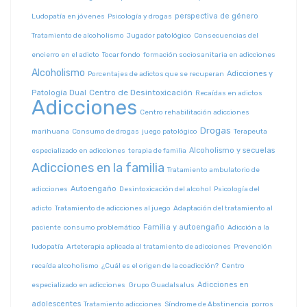
perspectiva de género
Ludopatía en jóvenes
Psicología y drogas
Tratamiento de alcoholismo
Jugador patológico
Consecuencias del
encierro en el adicto
Tocar fondo
formación sociosanitaria en adicciones
Alcoholismo
Adicciones y
Porcentajes de adictos que se recuperan
Centro de Desintoxicación
Patología Dual
Recaídas en adictos
Adicciones
Centro rehabilitación adicciones
Drogas
marihuana
Consumo de drogas
juego patológico
Terapeuta
Alcoholismo y secuelas
especializado en adicciones
terapia de familia
Adicciones en la familia
Tratamiento ambulatorio de
Autoengaño
adicciones
Desintoxicación del alcohol
Psicología del
adicto
Tratamiento de adicciones al juego
Adaptación del tratamiento al
Familia y autoengaño
paciente
consumo problemático
Adicción a la
ludopatía
Arteterapia aplicada al tratamiento de adicciones
Prevención
recaída alcoholismo
¿Cuál es el origen de la coadicción?
Centro
Adicciones en
especializado en adicciones
Grupo Guadalsalus
adolescentes
Tratamiento adicciones
Síndrome de Abstinencia
porros