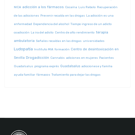
adicción a los fármacos
NICA
Cocaína
Luis Rebolo
Recuperación
de las adicciones
Prevenir recaída en las drogas
La adicción es una
enfermedad
Dependencia del alcohol
Tiempo ingreso de un adicto
terapia
coadicción
La ira del adicto
Centro de alto rendimiento
ambulatoria
Señales recaídas en las drogas
universidades
Ludopatía
Centro de desintoxicación en
Instituto MIA
formación
Drogadicción
Sevilla
Cannabis
adiciones en mujeres
Pacientes
Guadalsalus
Guadalsalus
programa exprés
adiccionese y familia
ayuda familiar
fármacos
Tratamiento para dejar las drogas