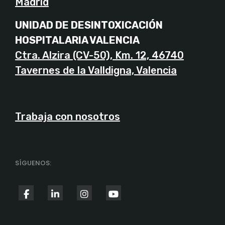
Madrid
UNIDAD DE DESINTOXICACIÓN
HOSPITALARIA VALENCIA
Ctra. Alzira (CV-50), Km. 12, 46740
Tavernes de la Valldigna, Valencia
Trabaja con nosotros
SÍGUENOS:
fab
fab
fab
fab
fa-
fa-
fa-
fa-
facebook-
linkedin-
instagram
youtube